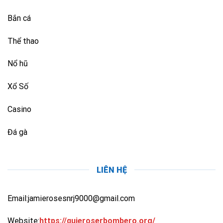
Bắn cá
Thể thao
Nổ hũ
Xổ Số
Casino
Đá gà
LIÊN HỆ
Email:
jamierosesnrj9000@gmail.com
Website:
https://quieroserbombero.org/