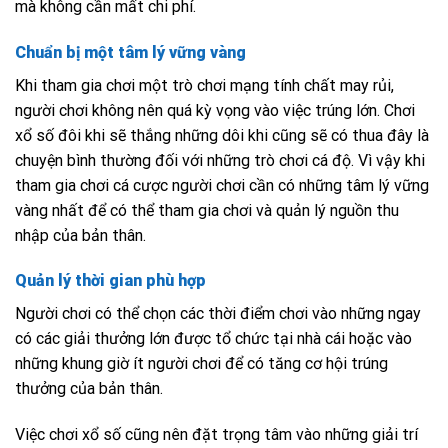
mà không cần mất chi phí.
Chuẩn bị một tâm lý vững vàng
Khi tham gia chơi một trò chơi mạng tính chất may rủi,
người chơi không nên quá kỳ vọng vào việc trúng lớn. Chơi
xổ số đôi khi sẽ thắng những dôi khi cũng sẽ có thua đây là
chuyện bình thường đối với những trò chơi cá độ. Vì vậy khi
tham gia chơi cá cược người chơi cần có những tâm lý vững
vàng nhất để có thể tham gia chơi và quản lý nguồn thu
nhập của bản thân.
Quản lý thời gian phù hợp
Người chơi có thể chọn các thời điểm chơi vào những ngay
có các giải thưởng lớn được tổ chức tại nhà cái hoặc vào
những khung giờ ít người chơi để có tăng cơ hội trúng
thưởng của bản thân.
Việc chơi xổ số cũng nên đặt trọng tâm vào những giải trí