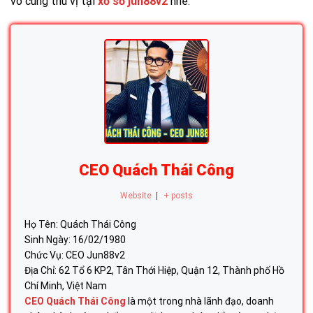
vô cùng thú vị tại
xổ số jun88v2
nhé.
CEO Quách Thái Công
Website
|
+ posts
Họ Tên: Quách Thái Công
Sinh Ngày: 16/02/1980
Chức Vụ: CEO Jun88v2
Địa Chỉ: 62 Tổ 6 KP2, Tân Thới Hiệp, Quận 12, Thành phố Hồ
Chí Minh, Việt Nam
CEO Quách Thái Công
là một trong nhà lãnh đạo, doanh