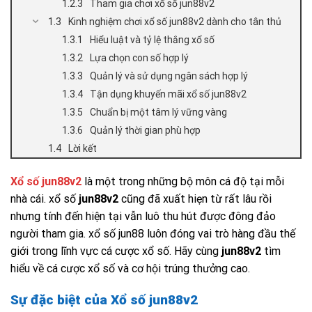
Tham gia chơi xổ số jun88v2
Kinh nghiệm chơi xổ số jun88v2 dành cho tân thủ
Hiểu luật và tỷ lệ thắng xổ số
Lựa chọn con số hợp lý
Quản lý và sử dụng ngân sách hợp lý
Tận dụng khuyến mãi xổ số jun88v2
Chuẩn bị một tâm lý vững vàng
Quản lý thời gian phù hợp
Lời kết
Xổ số jun88v2
là một trong những bộ môn cá độ tại mỗi
nhà cái. xổ số
jun88v2
cũng đã xuất hiẹn từ rất lâu rồi
nhưng tính đến hiện tại vẫn luô thu hút được đông đảo
người tham gia. xổ số jun88 luôn đóng vai trò hàng đầu thế
giới trong lĩnh vực cá cược xổ số. Hãy cùng
jun88v2
tìm
hiểu về cá cược xổ số và cơ hội trúng thưởng cao.
Sự đặc biệt của Xổ số jun88v2