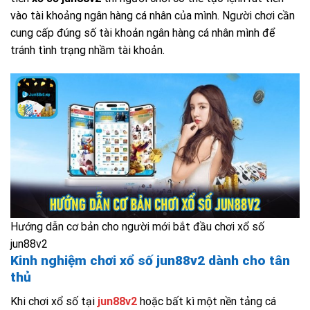
vào tài khoảng ngân hàng cá nhân của mình. Người chơi cần
cung cấp đúng số tài khoản ngân hàng cá nhân mình để
tránh tình trạng nhầm tài khoản.
Hướng dẫn cơ bản cho người mới bắt đầu chơi xổ số
jun88v2
Kinh nghiệm chơi xổ số jun88v2 dành cho tân
thủ
Khi chơi xổ số tại
jun88v2
hoặc bất kì một nền tảng cá