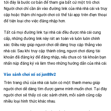
tới đây là bước cơ bản để tham gia bất cứ một trò chơi.
Người chơi chỉ cần ấn vào đường link của nhà nhà cái và truy
cập hoặc thậm chí người chơi có thể tải app trên điẹn thoại
để tiện loại cho việc đăng nhập hơn.
Tất cả mọi đường link tại nhà cái đều được nhà cái cung
cấp, những đường link này rát an toàn và luôn luôn chính
xác. Điều này giúp ngươi chơi dễ dàng truy cập thẳng vào
nhà cái. Sau khi truy cập thành công, ngươi chơi dùng tài
khoản đã đăng ký để đăng nhập, nếu chưa có tài khoản bạn
nhấn núp đăng ký và làm theo những hướng dẫn của nhà cái.
Vào sảnh chơi xổ số jun88v2
Trên trang chủ của nhà cái luôn có một thanh menu giúp
người chơi dễ dàng tìm được game mình muốn chơi. Tại đây
người chơi sẽ thấy có các sảnh chính, mỗi sảnh cũng cấp
nhiều loại hình thức khác nhau.