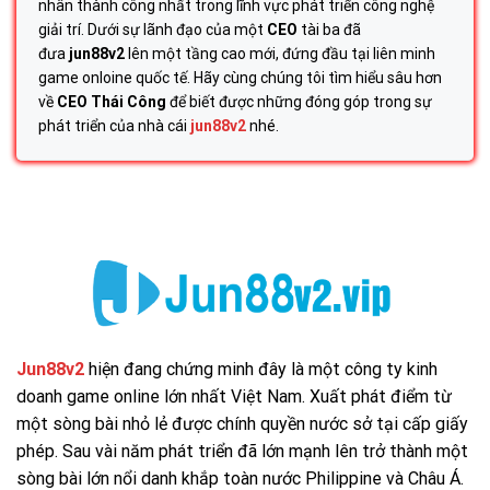
nhân thành công nhất trong lĩnh vực phát triển công nghệ
giải trí. Dưới sự lãnh đạo của một
CEO
tài ba đã
đưa
jun88v2
lên một tầng cao mới, đứng đầu tại liên minh
game onloine quốc tế. Hãy cùng chúng tôi tìm hiểu sâu hơn
về
CEO Thái Công
để biết được những đóng góp trong sự
phát triển của nhà cái
jun88v2
nhé.
Jun88v2
hiện đang chứng minh đây là một công ty kinh
doanh game online lớn nhất Việt Nam. Xuất phát điểm từ
một sòng bài nhỏ lẻ được chính quyền nước sở tại cấp giấy
phép. Sau vài năm phát triển đã lớn mạnh lên trở thành một
sòng bài lớn nổi danh khắp toàn nước Philippine và Châu Á.