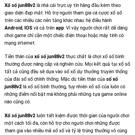
Xổ số jun88v2
là nhà cái trực uy tín hàng đầu kèm theo
giao diện đẹp mắt. Hỗ trợ người tham gia cá cược xổ số
trên các nhiều các nên tảng khác nhau: hệ điều hành
Android
,
IOS
và cả trên
app
. Vì vậy người chơi rất dễ dàng
chơi game chỉ cần một chiếc điện thoại hoặc máy tính có
mạng internet.
Tiền thân của
xổ số jun88v2
thực chất là chơi xổ số bình
thường được nâng cấp và nghiên cứu. Mọi kết quả tại xổ số
tất cả cũng đều sẽ dựa vào sổ xố dự thưởng truyèn thống
của đài sổ xố chính thống. Mặc dù tiền thân của
sổ xố
jun88v2
là xổ số bình thường, tuy nhiên xổ số của
luôn có
những điểm nổi bật mà không phải những tựa game online
nào cũng có.
Xổ số jun88v2
luôn tiết kiệm được thời gian của người chơi
một cách tối đa, còn hỗ trợ cho người chơi những được
tham gia vào nhiều mã sổ xố và tỷ lệ trúng thưởng vô cùng