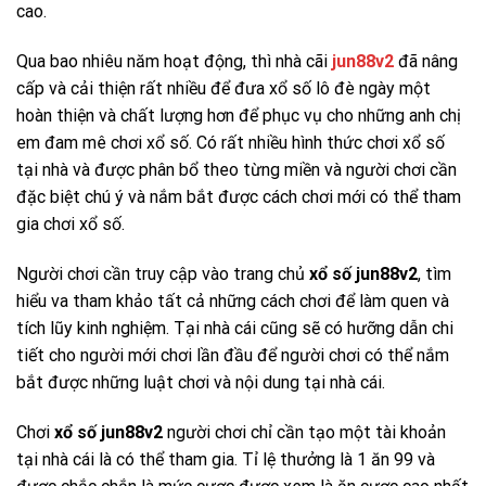
cao.
Qua bao nhiêu năm hoạt động, thì nhà cãi
jun88v2
đã nâng
cấp và cải thiện rất nhiều để đưa xổ số lô đè ngày một
hoàn thiện và chất lượng hơn để phục vụ cho những anh chị
em đam mê chơi xổ số. Có rất nhiều hình thức chơi xổ số
tại nhà và được phân bổ theo từng miền và người chơi cần
đặc biệt chú ý và nắm bắt được cách chơi mới có thể tham
gia chơi xổ số.
Người chơi cần truy cập vào trang chủ
xổ số jun88v2
, tìm
hiểu va tham khảo tất cả những cách chơi để làm quen và
tích lũy kinh nghiệm. Tại nhà cái cũng sẽ có hưỡng dẫn chi
tiết cho người mới chơi lần đầu để người chơi có thể nắm
bắt được những luật chơi và nội dung tại nhà cái.
Chơi
xổ số jun88v2
người chơi chỉ cần tạo một tài khoản
tại nhà cái là có thể tham gia. Tỉ lệ thưởng là 1 ăn 99 và