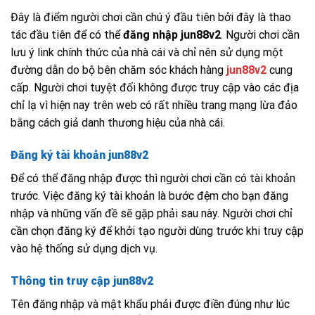
Đây là điểm người chơi cần chú ý đầu tiên bởi đây là thao
tác đầu tiên để có thể
đăng nhập jun88v2
. Người chơi cần
lưu ý link chính thức của nhà cái và chỉ nên sử dụng một
đường dẫn do bộ bên chăm sóc khách hàng
jun88v2
cung
cấp. Người chơi tuyệt đối không được truy cập vào các địa
chỉ lạ vì hiện nay trên web có rất nhiều trang mạng lừa đảo
bằng cách giả danh thương hiệu của nhà cái.
Đăng ký tài khoản jun88v2
Để có thể đăng nhập được thì người chơi cần có tài khoản
trước. Việc đăng ký tài khoản là bước đệm cho bạn đăng
nhập và những vấn đề sẽ gặp phải sau này. Người chơi chỉ
cần chọn đăng ký để khởi tạo người dùng trước khi truy cập
vào hệ thống sử dụng dịch vụ.
Thông tin truy cập jun88v2
Tên đăng nhập và mật khẩu phải được điền đúng như lúc