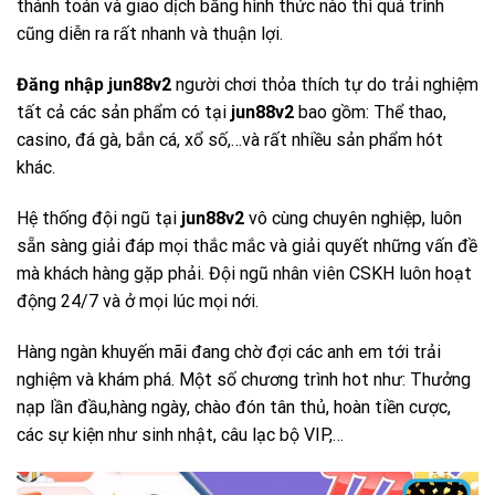
thánh toán và giao dịch bằng hình thức nào thì quá trình
cũng diễn ra rất nhanh và thuận lợi.
Đăng nhập jun88v2
người chơi thỏa thích tự do trải nghiệm
tất cả các sản phẩm có tại
jun88v2
bao gồm: Thể thao,
casino, đá gà, bắn cá, xổ số,…và rất nhiều sản phẩm hót
khác.
Hệ thống đội ngũ tại
jun88v2
vô cùng chuyên nghiệp, luôn
sẵn sàng giải đáp mọi thắc mắc và giải quyết những vấn đề
mà khách hàng gặp phải. Đội ngũ nhân viên CSKH luôn hoạt
động 24/7 và ở mọi lúc mọi nới.
Hàng ngàn khuyến mãi đang chờ đợi các anh em tới trải
nghiệm và khám phá. Một số chương trình hot như: Thưởng
nạp lần đầu,hàng ngày, chào đón tân thủ, hoàn tiền cược,
các sự kiện như sinh nhật, câu lạc bộ VIP,…