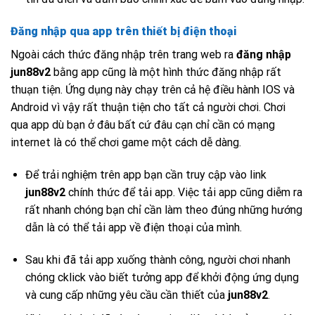
Đăng nhập qua app trên thiết bị điện thoại
Ngoài cách thức đăng nhập trên trang web ra
đăng nhập
jun88v2
bằng app cũng là một hình thức đăng nhập rất
thuạn tiện. Ứng dụng này chạy trên cả hệ điều hành IOS và
Android vì vậy rất thuận tiện cho tất cả người chơi. Chơi
qua app dù bạn ở đâu bất cứ đâu cạn chỉ cần có mạng
internet là có thể chơi game một cách dễ dàng.
Để trải nghiệm trên app bạn cần truy cập vào link
jun88v2
chính thức để tải app. Việc tải app cũng diễm ra
rất nhanh chóng bạn chỉ cần làm theo đúng những hướng
dẫn là có thể tải app về điện thoại của mình.
Sau khi đã tải app xuống thành công, người chơi nhanh
chóng cklick vào biết tưởng app để khởi động ứng dụng
và cung cấp những yêu cầu cần thiết của
jun88v2
.