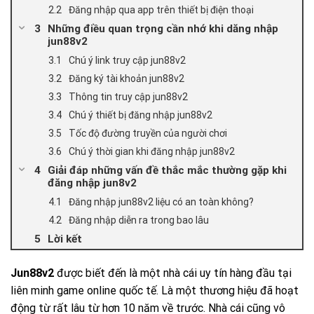
Đăng nhập qua app trên thiết bị điện thoại
Những điều quan trọng cần nhớ khi dăng nhập
jun88v2
Chú ý link truy cập jun88v2
Đăng ký tài khoản jun88v2
Thông tin truy cập jun88v2
Chú ý thiết bị đăng nhập jun88v2
Tốc độ đường truyền của người chơi
Chú ý thời gian khi đăng nhập jun88v2
Giải đáp những vấn đề thắc mắc thường gặp khi
đăng nhập jun8v2
Đăng nhập jun88v2 liệu có an toàn không?
Đăng nhập diễn ra trong bao lâu
Lời kết
Jun88v2
được biết đến là một nhà cái uy tín hàng đầu tại
liên minh game online quốc tế. Là một thương hiệu đã hoạt
động từ rất lâu từ hơn 10 năm về trước. Nhà cái cũng vô