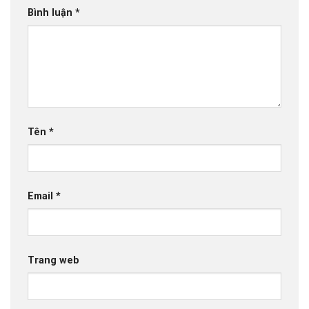
Bình luận
*
Tên
*
Email
*
Trang web