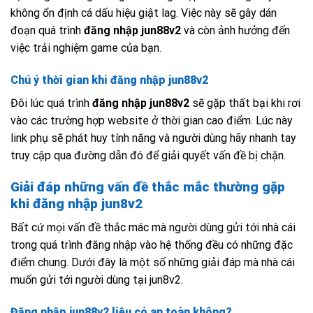
không ổn định cá dấu hiệu giật lag. Việc này sẽ gây dán
đoạn quá trình
đăng nhập jun88v2
và còn ảnh hưởng đến
việc trải nghiệm game của bạn.
Chú ý thời gian khi đăng nhập jun88v2
Đôi lúc quá trình
đăng nhập jun88v2
sẽ gặp thất bại khi rơi
vào các trường hợp website ở thời gian cao điểm. Lúc này
link phụ sẽ phát huy tính năng và người dùng hãy nhanh tay
truy cập qua đường dẫn đó để giải quyết vấn đề bị chặn.
Giải đáp những vấn đề thắc mắc thường gặp
khi đăng nhập jun8v2
Bất cứ mọi vấn đề thắc mác mà người dùng gửi tới nhà cái
trong quá trình đăng nhập vào hệ thống đều có những đặc
điểm chung. Dưới đây là một số những giải đáp mà nhà cái
muốn gửi tới người dùng tại jun8v2.
Đăng nhập jun88v2 liệu có an toàn không?