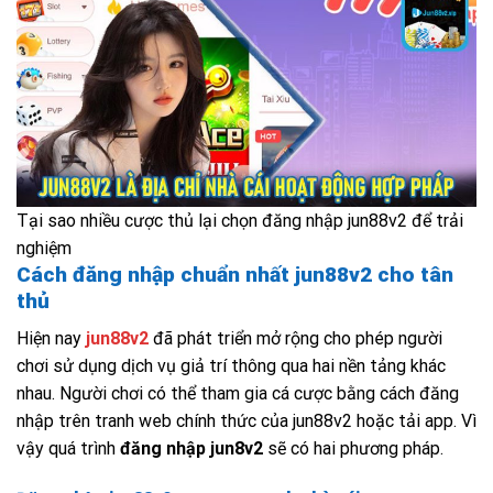
Tại sao nhiều cược thủ lại chọn đăng nhập jun88v2 để trải
nghiệm
Cách đăng nhập chuẩn nhất jun88v2 cho tân
thủ
Hiện nay
jun88v2
đã phát triển mở rộng cho phép người
chơi sử dụng dịch vụ giả trí thông qua hai nền tảng khác
nhau. Người chơi có thể tham gia cá cược bằng cách đăng
nhập trên tranh web chính thức của jun88v2 hoặc tải app. Vì
vậy quá trình
đăng
nhập jun8v2
sẽ có hai phương pháp.