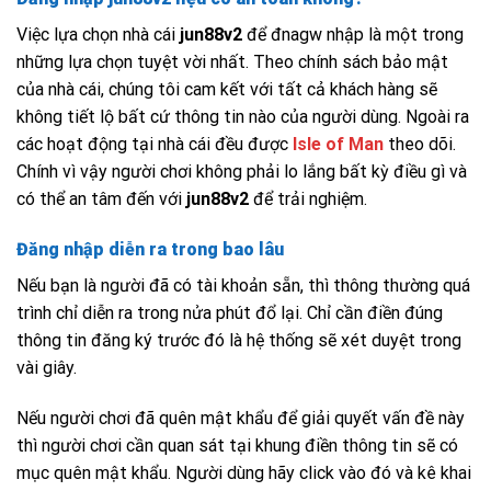
Việc lựa chọn nhà cái
jun88v2
để đnagw nhập là một trong
những lựa chọn tuyệt vời nhất. Theo chính sách bảo mật
của nhà cái, chúng tôi cam kết với tất cả khách hàng sẽ
không tiết lộ bất cứ thông tin nào của người dùng. Ngoài ra
các hoạt động tại nhà cái đều được
Isle of Man
theo dõi.
Chính vì vậy người chơi không phải lo lắng bất kỳ điều gì và
có thể an tâm đến với
jun88v2
để trải nghiệm.
Đăng nhập diễn ra trong bao lâu
Nếu bạn là người đã có tài khoản sẵn, thì thông thường quá
trình chỉ diễn ra trong nửa phút đổ lại. Chỉ cần điền đúng
thông tin đăng ký trước đó là hệ thống sẽ xét duyệt trong
vài giây.
Nếu người chơi đã quên mật khẩu để giải quyết vấn đề này
thì người chơi cần quan sát tại khung điền thông tin sẽ có
mục quên mật khẩu. Người dùng hãy click vào đó và kê khai