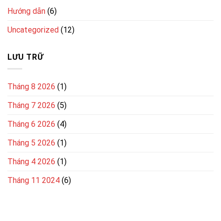
Hướng dẫn
(6)
Uncategorized
(12)
LƯU TRỮ
Tháng 8 2026
(1)
Tháng 7 2026
(5)
Tháng 6 2026
(4)
Tháng 5 2026
(1)
Tháng 4 2026
(1)
Tháng 11 2024
(6)