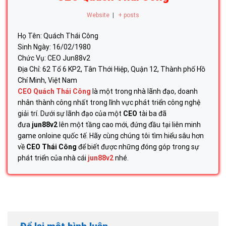
Website
|
+ posts
Họ Tên: Quách Thái Công
Sinh Ngày: 16/02/1980
Chức Vụ: CEO Jun88v2
Địa Chỉ: 62 Tổ 6 KP2, Tân Thới Hiệp, Quận 12, Thành phố Hồ
Chí Minh, Việt Nam
CEO Quách Thái Công
là một trong nhà lãnh đạo, doanh
nhân thành công nhất trong lĩnh vực phát triển công nghệ
giải trí. Dưới sự lãnh đạo của một
CEO
tài ba đã
đưa
jun88v2
lên một tầng cao mới, đứng đầu tại liên minh
game onloine quốc tế. Hãy cùng chúng tôi tìm hiểu sâu hơn
về
CEO Thái Công
để biết được những đóng góp trong sự
phát triển của nhà cái
jun88v2
nhé.