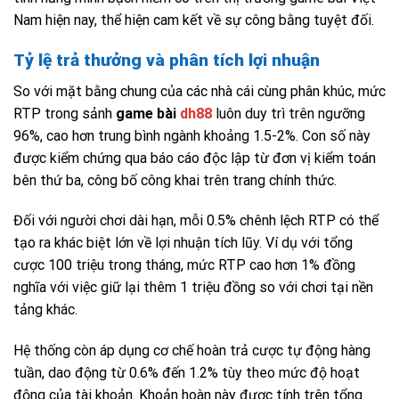
Nam hiện nay, thể hiện cam kết về sự công bằng tuyệt đối.
Tỷ lệ trả thưởng và phân tích lợi nhuận
So với mặt bằng chung của các nhà cái cùng phân khúc, mức
RTP trong sảnh
game bài
dh88
luôn duy trì trên ngưỡng
96%, cao hơn trung bình ngành khoảng 1.5-2%. Con số này
được kiểm chứng qua báo cáo độc lập từ đơn vị kiểm toán
bên thứ ba, công bố công khai trên trang chính thức.
Đối với người chơi dài hạn, mỗi 0.5% chênh lệch RTP có thể
tạo ra khác biệt lớn về lợi nhuận tích lũy. Ví dụ với tổng
cược 100 triệu trong tháng, mức RTP cao hơn 1% đồng
nghĩa với việc giữ lại thêm 1 triệu đồng so với chơi tại nền
tảng khác.
Hệ thống còn áp dụng cơ chế hoàn trả cược tự động hàng
tuần, dao động từ 0.6% đến 1.2% tùy theo mức độ hoạt
động của tài khoản. Khoản hoàn này được tính trên tổng