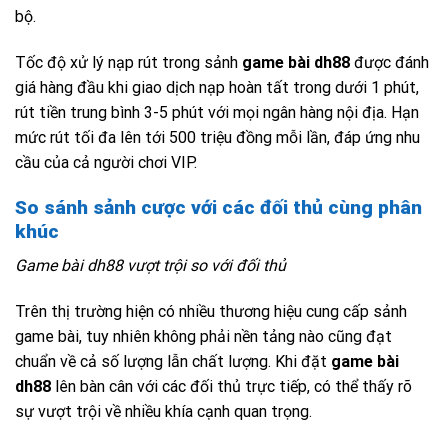
bộ.
Tốc độ xử lý nạp rút trong sảnh
game bài dh88
được đánh
giá hàng đầu khi giao dịch nạp hoàn tất trong dưới 1 phút,
rút tiền trung bình 3-5 phút với mọi ngân hàng nội địa. Hạn
mức rút tối đa lên tới 500 triệu đồng mỗi lần, đáp ứng nhu
cầu của cả người chơi VIP.
So sánh sảnh cược với các đối thủ cùng phân
khúc
Game bài dh88 vượt trội so với đối thủ
Trên thị trường hiện có nhiều thương hiệu cung cấp sảnh
game bài, tuy nhiên không phải nền tảng nào cũng đạt
chuẩn về cả số lượng lẫn chất lượng. Khi đặt
game bài
dh88
lên bàn cân với các đối thủ trực tiếp, có thể thấy rõ
sự vượt trội về nhiều khía cạnh quan trọng.