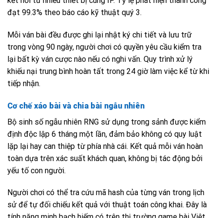
kết nối từ nhiều thiết bị cùng IP. Tỷ lệ phát hiện thành công
đạt 99.3% theo báo cáo kỹ thuật quý 3.
Mỗi ván bài đều được ghi lại nhật ký chi tiết và lưu trữ
trong vòng 90 ngày, người chơi có quyền yêu cầu kiểm tra
lại bất kỳ ván cược nào nếu có nghi vấn. Quy trình xử lý
khiếu nại trung bình hoàn tất trong 24 giờ làm việc kể từ khi
tiếp nhận.
Cơ chế xáo bài và chia bài ngẫu nhiên
Bộ sinh số ngẫu nhiên RNG sử dụng trong sảnh được kiểm
định độc lập 6 tháng một lần, đảm bảo không có quy luật
lặp lại hay can thiệp từ phía nhà cái. Kết quả mỗi ván hoàn
toàn dựa trên xác suất khách quan, không bị tác động bởi
yếu tố con người.
Người chơi có thể tra cứu mã hash của từng ván trong lịch
sử để tự đối chiếu kết quả với thuật toán công khai. Đây là
tính năng minh bạch hiếm có trên thị trường game bài Việt