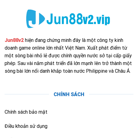
Jun88v2
hiện đang chứng minh đây là một công ty kinh
doanh game online lớn nhất Việt Nam. Xuất phát điểm từ
một sòng bài nhỏ lẻ được chính quyền nước sở tại cấp giấy
phép. Sau vài năm phát triển đã lớn mạnh lên trở thành một
sòng bài lớn nổi danh khắp toàn nước Philippine và Châu Á.
CHÍNH SÁCH
Chính sách bảo mật
Điều khoản sử dụng