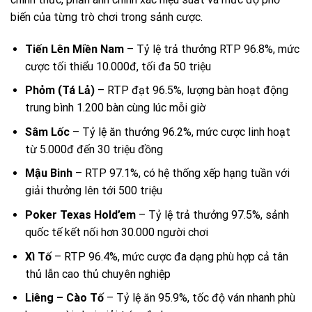
biến của từng trò chơi trong sảnh cược.
Tiến Lên Miền Nam
– Tỷ lệ trả thưởng RTP 96.8%, mức
cược tối thiểu 10.000đ, tối đa 50 triệu
Phỏm (Tá Lả)
– RTP đạt 96.5%, lượng bàn hoạt động
trung bình 1.200 bàn cùng lúc mỗi giờ
Sâm Lốc
– Tỷ lệ ăn thưởng 96.2%, mức cược linh hoạt
từ 5.000đ đến 30 triệu đồng
Mậu Binh
– RTP 97.1%, có hệ thống xếp hạng tuần với
giải thưởng lên tới 500 triệu
Poker Texas Hold’em
– Tỷ lệ trả thưởng 97.5%, sảnh
quốc tế kết nối hơn 30.000 người chơi
Xì Tố
– RTP 96.4%, mức cược đa dạng phù hợp cả tân
thủ lẫn cao thủ chuyên nghiệp
Liêng – Cào Tố
– Tỷ lệ ăn 95.9%, tốc độ ván nhanh phù