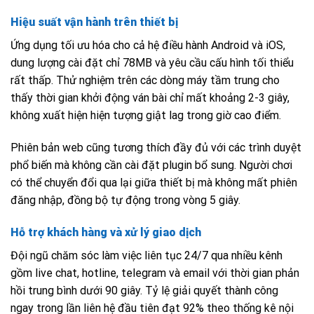
Hiệu suất vận hành trên thiết bị
Ứng dụng tối ưu hóa cho cả hệ điều hành Android và iOS,
dung lượng cài đặt chỉ 78MB và yêu cầu cấu hình tối thiểu
rất thấp. Thử nghiệm trên các dòng máy tầm trung cho
thấy thời gian khởi động ván bài chỉ mất khoảng 2-3 giây,
không xuất hiện hiện tượng giật lag trong giờ cao điểm.
Phiên bản web cũng tương thích đầy đủ với các trình duyệt
phổ biến mà không cần cài đặt plugin bổ sung. Người chơi
có thể chuyển đổi qua lại giữa thiết bị mà không mất phiên
đăng nhập, đồng bộ tự động trong vòng 5 giây.
Hỗ trợ khách hàng và xử lý giao dịch
Đội ngũ chăm sóc làm việc liên tục 24/7 qua nhiều kênh
gồm live chat, hotline, telegram và email với thời gian phản
hồi trung bình dưới 90 giây. Tỷ lệ giải quyết thành công
ngay trong lần liên hệ đầu tiên đạt 92% theo thống kê nội