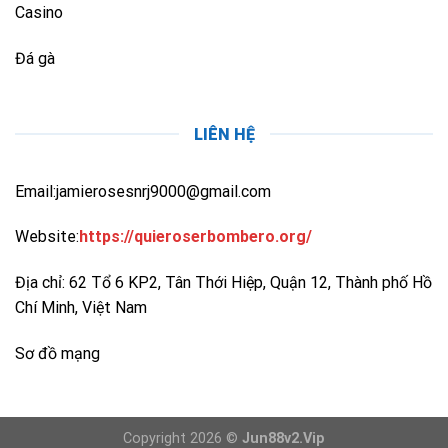
Casino
Đá gà
LIÊN HỆ
Email:
jamierosesnrj9000@gmail.com
Website:
https://quieroserbombero.org/
Địa chỉ: 62 Tổ 6 KP2, Tân Thới Hiệp, Quận 12, Thành phố Hồ
Chí Minh, Việt Nam
Sơ đồ mạng
Copyright 2026 ©
Jun88v2.Vip