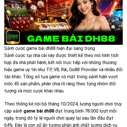
Sảnh cược game bài dh88 hiện đại sang trọng
Sảnh cược tại nhà cái này được thiết kế theo mô hình tích
hợp đa nhà phát hành, kết nối trực tiếp với những thương
hiệu game uy tín như TP, V8, Rik, Go88 Provider và nhiều đối
tác khác. Tổng số tựa game có mặt trong sảnh hiện vượt
mốc 45 sản phẩm, phân chia rõ ràng theo từng nhóm đối
tượng và mức cược khác nhau.
Theo thống kê nội bộ tháng 10/2024, lượng người chơi truy
cập sảnh
game bài dh88
đạt trung bình 78.000 lượt mỗi
ngày, trong đó tỷ lệ người chơi quay lại sau lần đầu đạt
64%. Đây là con số ấn tượng phản ánh chất lượng dịch vụ